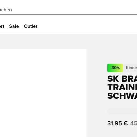
uchen
rt
Sale
Outlet
-
30
%
Kinde
SK BR
TRAIN
SCHWA
31,95 €
45