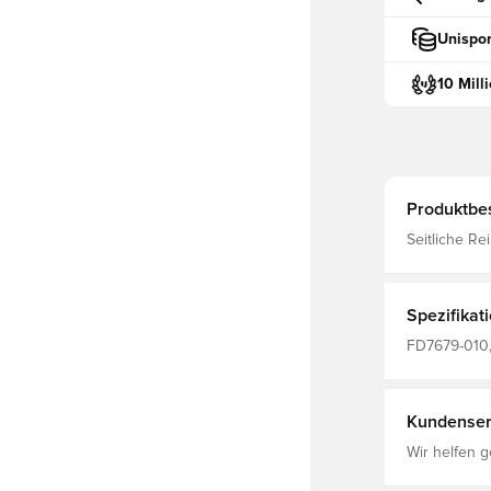
Unispor
10 Mill
Produktbe
Seitliche R
persönlichen
schnell trock
Körper wegl
konzentrier
Spezifikat
Pas
FD7679-010,
Nike, Schwar
Kundenser
Wir helfen g