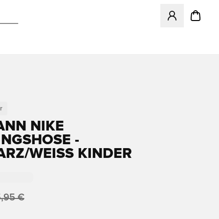
Öffnet ein neues
r
ANN NIKE
INGSHOSE -
RZ/WEISS KINDER
,95 €