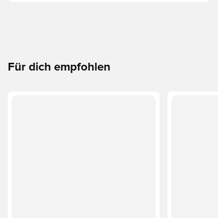
Band: 100% Polyester(100% Recycelt) Reguläre Länge
Mittelhoher Bund adidas Logo und Vereinslogo als
Thermodruck FORMOTION Technologie Einsatz mit
geprägtem Designelement
Für dich empfohlen