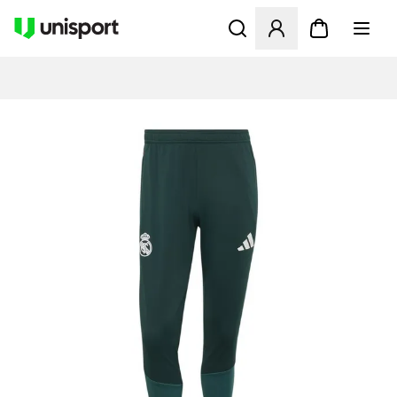
Öffnet ein neues Fenster zu