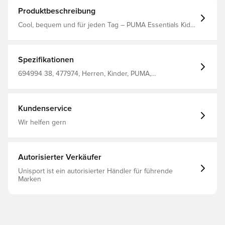
Produktbeschreibung
Cool, bequem und für jeden Tag – PUMA Essentials Kids
steht für unkomplizierten Style und einen zeitlosen Look
für Schule, Spiel und alles dazwischen. Der gleiche Vibe
steckt auch in diesem bequemen Trainingsanzug für
Kinder. Entworfen für: Alltagsbekleidung Passform:
Spezifikationen
Regulär Länge: Regulär Hauptmaterial: Fleece
Verschluss: Durchgehender Reißverschluss Lange Ärmel
694994 38, 477974, Herren, Kinder, PUMA,
Taschen: Seitentasche PUMA Kinder: Empfohlen für
Trainingsanzüge, Blau
jüngere Kinder zwischen 4 und 8 Jahren
Kundenservice
Wir helfen gern
Autorisierter Verkäufer
Unisport ist ein autorisierter Händler für führende
Marken