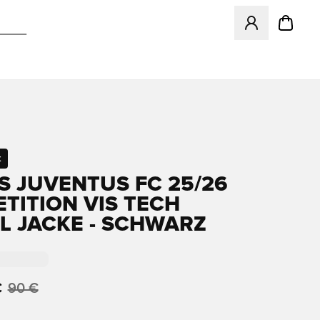
Öffnet ein neues
t
S JUVENTUS FC 25/26
TITION VIS TECH
L JACKE - SCHWARZ
€
90 €