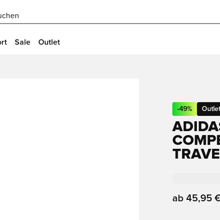
uchen
rt
Sale
Outlet
-
49
%
Outle
ADIDA
COMPE
TRAVE
ab
45,95 