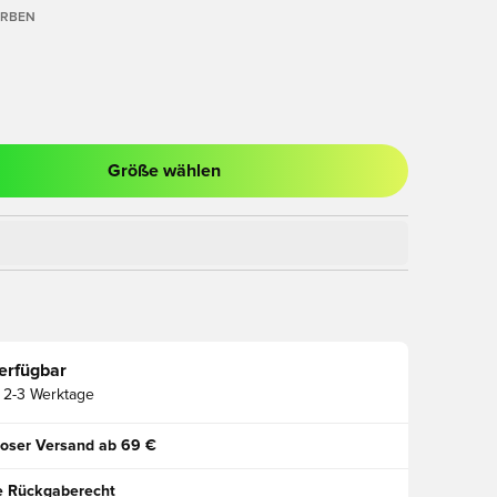
ARBEN
Größe wählen
ues Fenster zum Anmelden oder Registrieren als Mitglied
erfügbar
2-3 Werktage
oser Versand ab 69 €
e Rückgaberecht