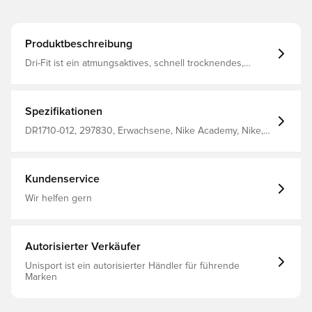
Produktbeschreibung
Dri-Fit ist ein atmungsaktives, schnell trocknendes,
leichtes Material, das Feuchtigkeit vom Körper wegleitet,
sodass du jederzeit trocken, bequem und konzentriert
bleibst Seitentaschen mit Reißverschluss, in denen
persönliche Gegenstände aufbewahrt werden können
Spezifikationen
Das Mesh-Panel auf dem Streifen auf der Brust sorgt für
erhöhte Atmungsaktivität Reguläre Passform Hergestellt
DR1710-012, 297830, Erwachsene, Nike Academy, Nike,
aus 100% Polyester.
Herren, Track Tops, Langärmlig, Grau, This Product Is
Made With 100% Recycled Polyester Fibers
Kundenservice
Wir helfen gern
Autorisierter Verkäufer
Unisport ist ein autorisierter Händler für führende
Marken