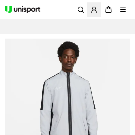
Öffnet ein neues Fenster zu