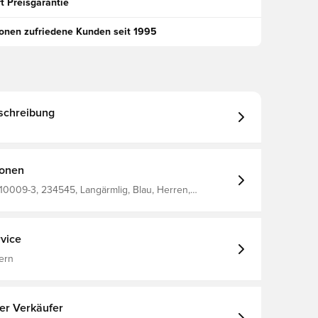
t Preisgarantie
ionen zufriedene Kunden seit 1995
schreibung
ionen
0009-3, 234545, Langärmlig, Blau, Herren,
Unisport, Bleib trocken, Bleib warm
vice
ern
ter Verkäufer