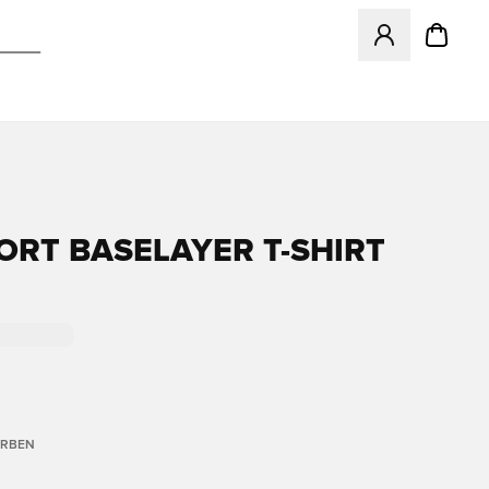
Öffnet ein neues
ORT BASELAYER T-SHIRT
ARBEN