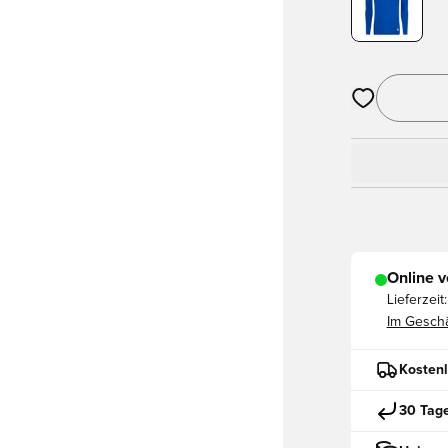
Öffnet ein ne
Online v
Lieferzeit:
Im Geschä
Kostenl
30 Tag