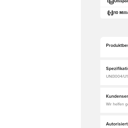
Unispor
10 Mill
Produktbe
Spezifikat
UNI3004/U11
Erwachsene, 
Kundenser
Wir helfen g
Autorisier