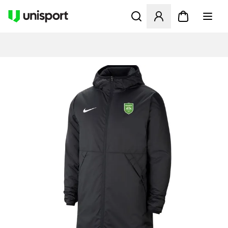
Öffnet ein neues Fenster zu