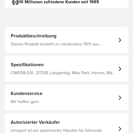
10 Millionen zufriedene Kunden seit 1995
Produktbeschreibung
Dieses Produkt besteht zu mindestens 50% aus
recycelten Polyesterfasern
Spezifikationen
CW6158-010, 217318, Langärmlig, Nike Park, Herren, Nike,
Kinder, Schwarz, This Product Is Made With At Least 50%
Recycled Polyester Fibers
Kundenservice
Wir helfen gern
Autorisierter Verkäufer
Unisport ist ein autorisierter Händler für führende