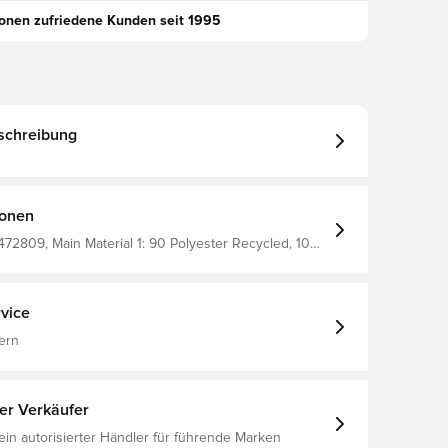
ionen zufriedene Kunden seit 1995
schreibung
ionen
Main Material 1: 90 Polyester Recycled, 10
ecycled, 20 Ethylene Vinyl
yester
, 5 Pumain Material 4: 90
, Kinder, PUMA, Schwarz,
vice
en, Rucksack
ern
ter Verkäufer
 ein autorisierter Händler für führende Marken