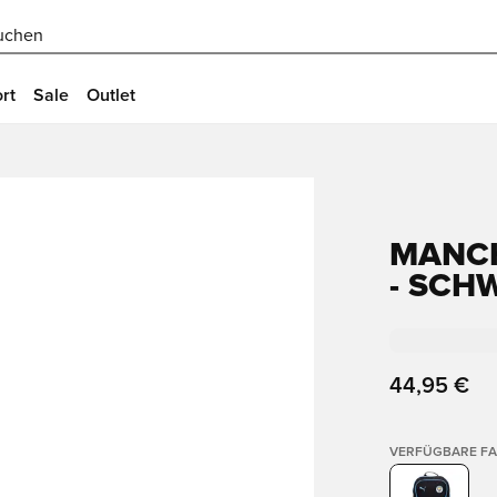
uchen
rt
Sale
Outlet
MANCH
- SCH
44,95 €
VERFÜGBARE F