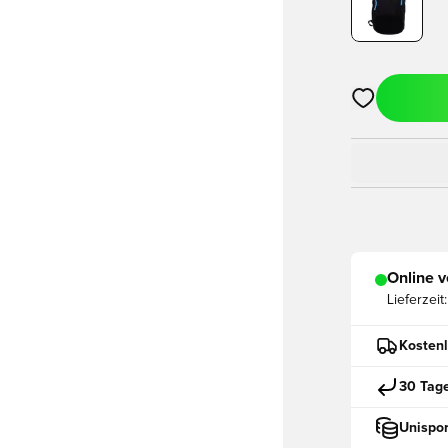
Öffnet ein ne
Online v
Lieferzeit:
Kostenl
30 Tag
Unispor