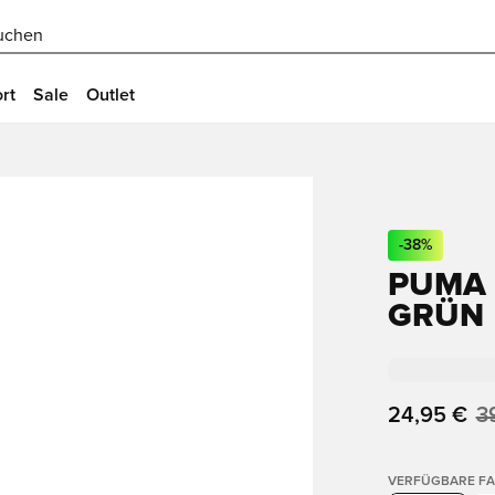
uchen
rt
Sale
Outlet
-
38
%
PUMA 
GRÜN
24,95 €
3
VERFÜGBARE F