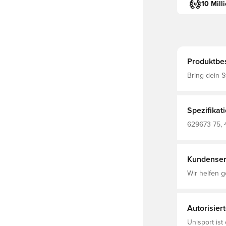
10 Mill
Produktbe
Bring dein S
Mit einem H
Colourblock
Reißverschl
du trocken u
Spezifikat
durch deinen Tag. Regular Fit 160 g/m², 
Reguläre Lä
629673 75, 
Branding-Det
Kundenser
Wir helfen g
Autorisier
Unisport ist