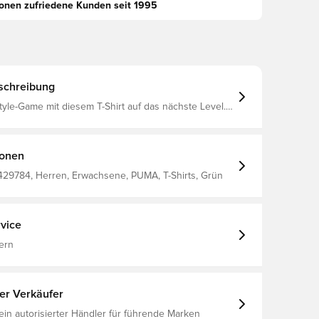
ionen zufriedene Kunden seit 1995
schreibung
tyle-Game mit diesem T-Shirt auf das nächste Level.
igh Density CAT Logo, kontrastierendem
ing und einer eleganten Fronttasche mit
uss. Mit der dryCELL Technologie von PUMA bleibst
nd bist für alles bereit. Spüre die Energie, power
ionen
Single-Jersey-Gewebe
nge Rundhalsausschnitt Kurze Ärmel PUMA
429784, Herren, Erwachsene, PUMA, T-Shirts, Grün
ails
vice
ern
ter Verkäufer
 ein autorisierter Händler für führende Marken