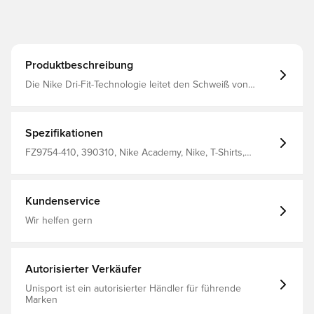
Produktbeschreibung
Die Nike Dri-Fit-Technologie leitet den Schweiß von
deiner Haut weg, sodass er schneller verdunstet, und
hilft dir, trocken und bequem zu bleiben Schmale
Passform 100% Polyester
Spezifikationen
FZ9754-410, 390310, Nike Academy, Nike, T-Shirts,
Kurzärmlig, Erwachsene, 100% Polyester, Blau, Herren
Kundenservice
Wir helfen gern
Autorisierter Verkäufer
Unisport ist ein autorisierter Händler für führende
Marken