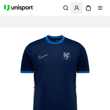
Öffnet ein neues Fenster zu