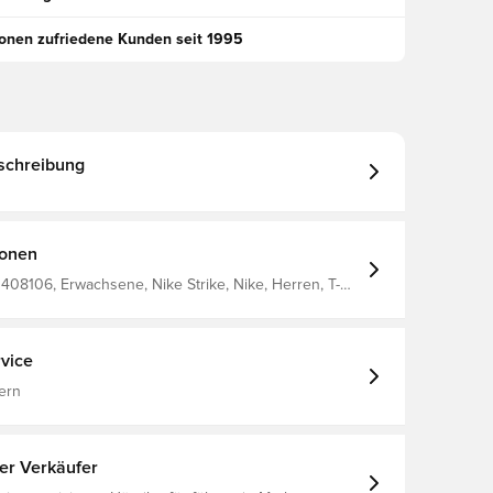
ionen zufriedene Kunden seit 1995
schreibung
ionen
408106, Erwachsene, Nike Strike, Nike, Herren, T-
ärmlig, Schwarz, Grau, Nike T90
vice
ern
ter Verkäufer