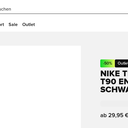
uchen
rt
Sale
Outlet
-
50
%
Outle
NIKE T
T90 E
SCHWA
ab
29,95 