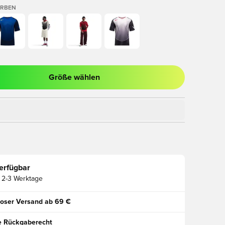
ARBEN
Größe wählen
ues Fenster zum Anmelden oder Registrieren als Mitglied
erfügbar
2-3 Werktage
oser Versand ab 69 €
e Rückgaberecht