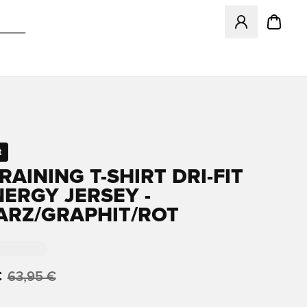
Öffnet ein neues
t
RAINING T-SHIRT DRI-FIT
NERGY JERSEY -
RZ/GRAPHIT/ROT
€
63,95 €