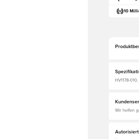
10 Mill
Produktbe
Spezifikat
HV1178-010, 
Shirts, Kurz
Kundenser
Wir helfen g
Autorisier