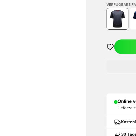
VERFÜGBARE F
Öffnet ein ne
Online v
Lieferzeit:
Kostenl
30 Tag