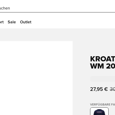
uchen
rt
Sale
Outlet
KROAT
WM 20
27,95 €
30
VERFÜGBARE F