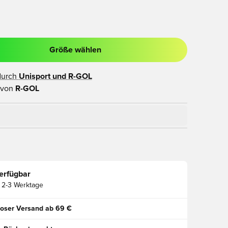
Größe wählen
ues Fenster zum Anmelden oder Registrieren als Mitglied
durch
Unisport und
R-GOL
 von
R-GOL
erfügbar
2-3 Werktage
oser Versand ab 69 €