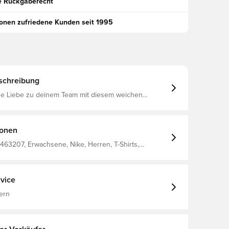
e Rückgaberecht
ionen zufriedene Kunden seit 1995
schreibung
ne Liebe zu deinem Team mit diesem weichen
Baumwoll-T-Shirt. Material: 100 % Baumwolle.
ionen
463207, Erwachsene, Nike, Herren, T-Shirts,
chaft, Kurzärmlig, Blau
vice
ern