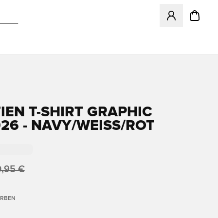
Öffnet ein neues
IEN T-SHIRT GRAPHIC
26 - NAVY/WEISS/ROT
,95 €
ARBEN