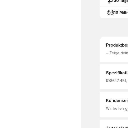
30 Tag
10 Mill
Produktbe
– Zeige dei
Spezifikat
IO8647-451, 
Weltmeisters
Kundenser
Wir helfen g