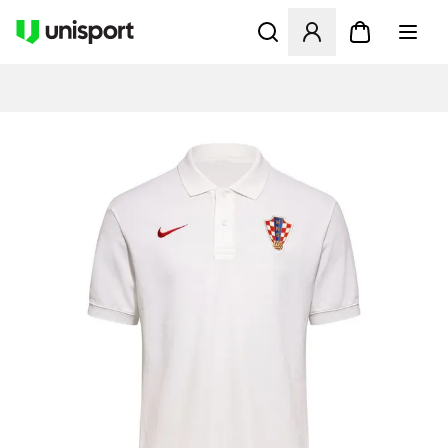
Öffnet ein neues Fenster zu