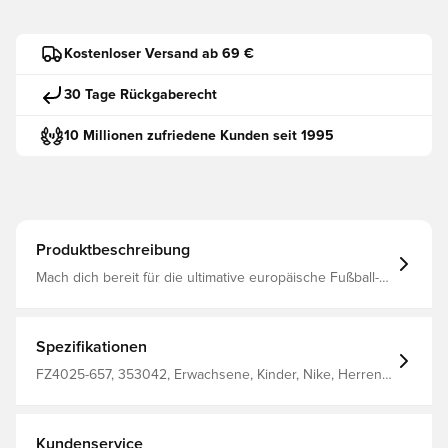
Kostenloser Versand ab 69 €
30 Tage Rückgaberecht
10 Millionen zufriedene Kunden seit 1995
Produktbeschreibung
Mach dich bereit für die ultimative europäische Fußball-
Extravaganz bei der EURO 2024 in Deutschland! Mit 24
führenden Teams, die in 10 Gastgeberstädten
gegeneinander antreten, ist die Bühne für
unvergleichliche Spannung bereitet. Unisport ist
Spezifikationen
einsatzbereit, oder? FPF U NK STRIKE KH HM,
UNIVERSITY RED/PITCH BLUE/SAIL, XL
FZ4025-657, 353042, Erwachsene, Kinder, Nike, Herren,
Damen, Stutzen, Heimset, EM, 2024/25, Rot
Kundenservice