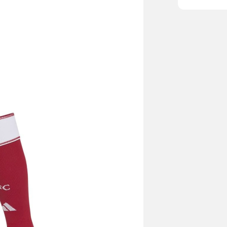
neuen Ära des Vereins. Kn
Polyester(10
Polyamid(10
Technologie
Eingearbeite