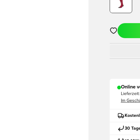
Öffnet ein ne
Online v
Lieferzeit:
Im Geschä
Kostenl
30 Tag