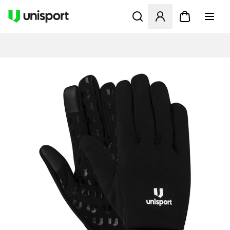
Öffnet ein neues Fenster zu