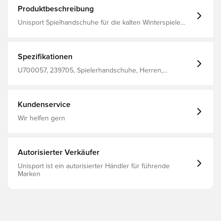
Produktbeschreibung
Unisport Spielhandschuhe für die kalten Winterspiele
und das Training Konstruiert mit Beschichtung auf der
Innenseite, die einen soliden Griff auf den Ball beim
Werfen gibt Das Logo und die horizontale Beschichtung
sind reflektierend, was bedeutet, dass du sicher und
Spezifikationen
effektiv in der Dunkelheit gesehen werden kannst
Design mit Unisport-Logo auf dem Handrücken
U700057, 239705, Spielerhandschuhe, Herren,
Hergestellt aus 92% Polyester und 8% Elastan.
Erwachsene, Schwarz, Unisport
Kundenservice
Wir helfen gern
Autorisierter Verkäufer
Unisport ist ein autorisierter Händler für führende
Marken