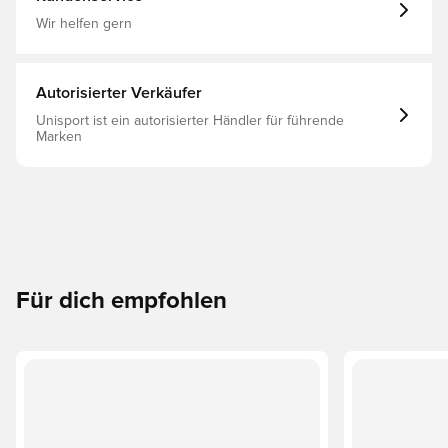
Gefühl auf der Haut. Wadenlang Hauptmaterial: 68%
Polyamid(100% Recycelt) / 27% Polyester(100% Recycelt) /
Wir helfen gern
5% Elasthan Ein Paar pro Packung CLIMACOOL
Atmungsaktive Fußgewölbeunterstützung Gepolsterter
Zehen- und Fersenbereich FORMOTION
Autorisierter Verkäufer
Unisport ist ein autorisierter Händler für führende
Marken
Für dich empfohlen