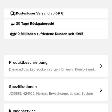
Kostenloser Versand ab 69 €
30 Tage Rückgaberecht
10 Millionen zufriedene Kunden seit 1995
Produktbeschreibung
Diese adidas Laufsocken sorgen für mehr Komfort und
Energie. Sie verfügen über eine 3D-Dämpfung, die von
unserer innovativen BOOST Technologie inspiriert ist. Mit
einer integrierten Luftzirkulation im Fußgewölbebereich
und stabilisierendem FORMOTION sind sie auf optimale
Spezifikationen
Performance ausgelegt. CLIMACOOL leitet Feuchtigkeit
von der Haut ab und sorgt für ein kühles und trockenes
JD9559, 424102, Herren, Erwachsene, adidas, Socken
Tragegefühl – keine Ablenkung, nur
Performance.CLIMACOOL Materialien ermöglichen ein
schnelles und effizientes Feuchtigkeitsmanagement. Die
schnell trocknenden Fasern geben dir ein frisches
Kundenservice