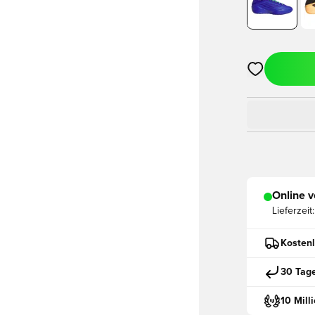
Öffnet ein ne
Online v
Lieferzeit:
Kostenl
30 Tag
10 Mill