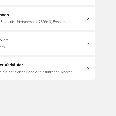
ionen
Boldklub Udebanesaet, 269946, Erwachsene,
A, Schwarz, Set
vice
ern
ter Verkäufer
 ein autorisierter Händler für führende Marken