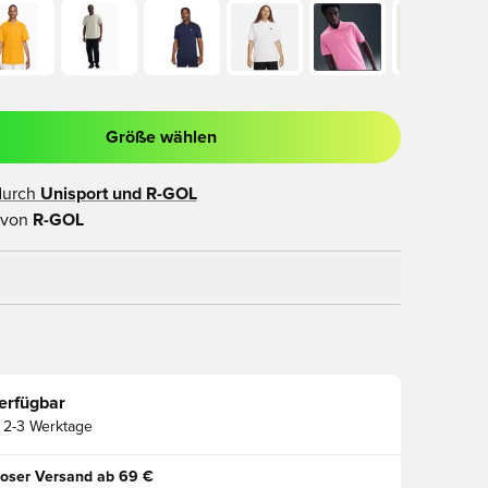
Größe wählen
ues Fenster zum Anmelden oder Registrieren als Mitglied
durch
Unisport und
R-GOL
 von
R-GOL
erfügbar
2-3 Werktage
oser Versand ab 69 €