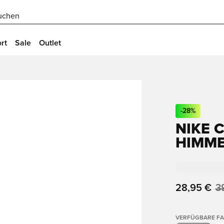
uchen
rt
Sale
Outlet
-
28
%
NIKE 
HIMM
28,95 €
3
VERFÜGBARE F