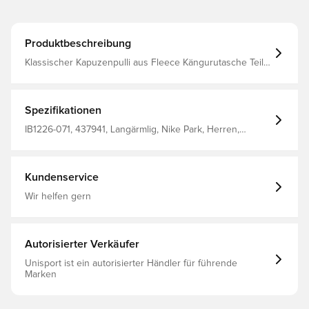
Produktbeschreibung
Klassischer Kapuzenpulli aus Fleece Kängurutasche Teil
der beliebten Park 26-Kollektion
Spezifikationen
IB1226-071, 437941, Langärmlig, Nike Park, Herren,
Damen, Nike, Hoodies, 80% Cotton 20% Polyester, Grau,
Kinder, Ohne Socke
Kundenservice
Wir helfen gern
Autorisierter Verkäufer
Unisport ist ein autorisierter Händler für führende
Marken