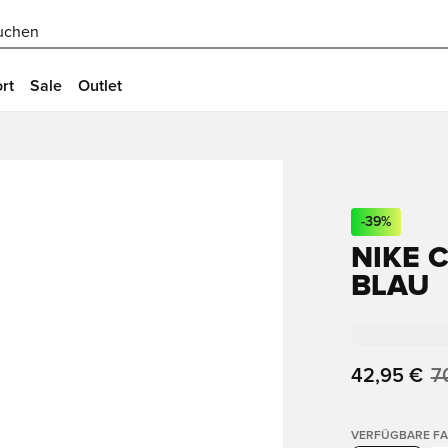
uchen
rt
Sale
Outlet
-
39
%
NIKE 
BLAU
42,95 €
7
VERFÜGBARE F