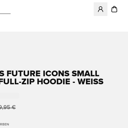
Öffnet ein neues
S FUTURE ICONS SMALL
ULL-ZIP HOODIE - WEISS
9,95 €
ARBEN