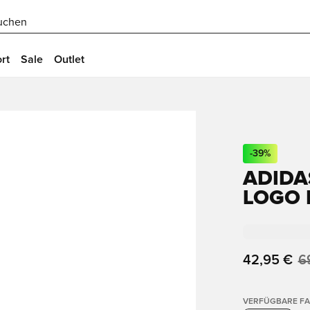
uchen
rt
Sale
Outlet
-
39
%
ADIDA
LOGO F
42,95 €
6
VERFÜGBARE F