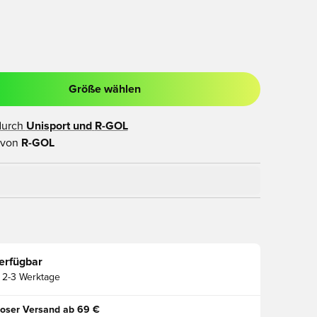
Größe wählen
ues Fenster zum Anmelden oder Registrieren als Mitglied
durch
Unisport und
R-GOL
 von
R-GOL
erfügbar
2-3 Werktage
oser Versand ab 69 €