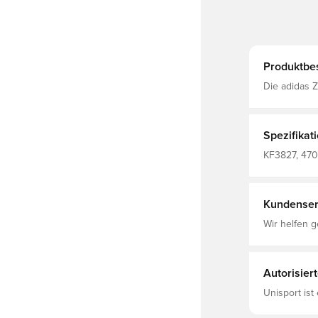
Produktbe
Die adidas Z
Substanz. In
Geist der Z
Konstruktion
selbstverstä
Spezifikat
entspannte 
Reißverschlu
KF3827, 470
Balken Logo 
Qualitätsan
diese vielse
Regulär ges
Kundenser
Hauptmateria
Kapuzenfutt
Wir helfen g
Doppelstric
Autorisier
Unisport ist