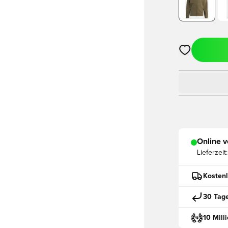
Öffnet ein ne
Online v
Lieferzeit:
Kostenl
30 Tag
10 Mill