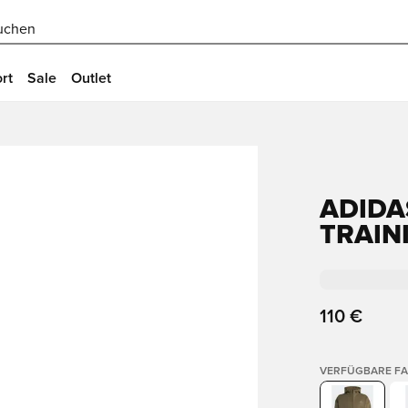
uchen
rt
Sale
Outlet
ADIDAS
TRAIN
110 €
VERFÜGBARE F