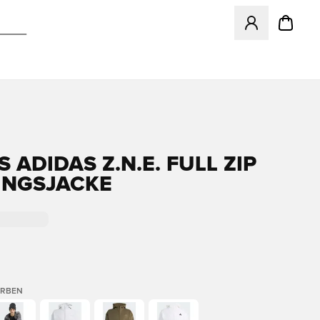
Öffnet ein neues
 ADIDAS Z.N.E. FULL ZIP
INGSJACKE
ARBEN