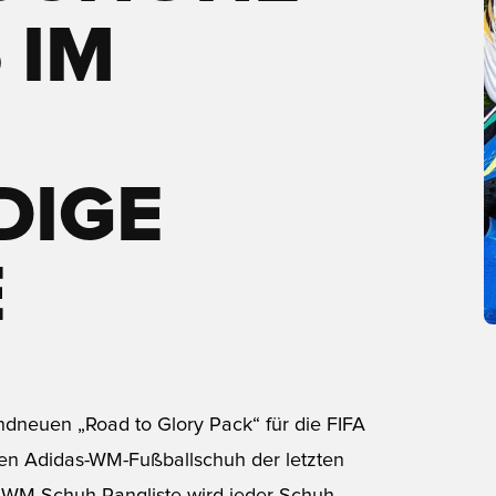
M R
GE R
dneuen „Road to Glory Pack“ für die FIFA
den Adidas-WM-Fußballschuh der letzten