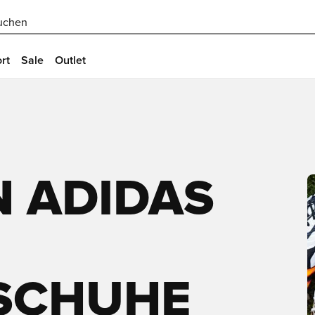
uchen
rt
Sale
Outlet
N ADIDAS
CHUHE 2