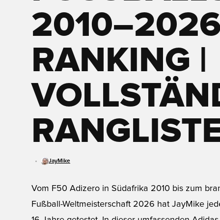
010–2026 I
ANKING | V
OLLSTÄNDI
ANGLISTE
JayMike
Vom F50 Adizero in Südafrika 2010 bis zum bran
Fußball-Weltmeisterschaft 2026 hat JayMike je