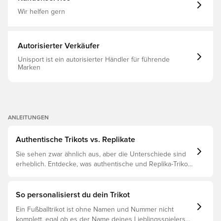
schmal geschnitten und passt sich so deinen
Bewegungen an. Der gerippte Halsausschnitt sorgt für
Wir helfen gern
einen kultigen Look. Die adidas Branding-Elemente und
das Vereinslogo runden das Trikot elegant ab.Ganz
gleich, ob du auf der Tribüne jubelst oder selbst auf dem
Spielfeld stehst, zeige mit diesem ikonischen adidas
Autorisierter Verkäufer
Trikot, das den Geist des Fußballs verkörpert, deinen
Stolz auf das spanische Nationalteam. Schmal
Unisport ist ein autorisierter Händler für führende
geschnitten 100 % Polyester (100 % recycelt)
Marken
Hauptmaterial: 100% Polyester(100% Recycelt) 3-Streifen
Aufgenähtes Vereinslogo
ANLEITUNGEN
Authentische Trikots vs. Replikate
Sie sehen zwar ähnlich aus, aber die Unterschiede sind
erheblich. Entdecke, was authentische und Replika-Trikots
voneinander unterscheidet und welches das Richtige für
dich ist.
So personalisierst du dein Trikot
Ein Fußballtrikot ist ohne Namen und Nummer nicht
komplett, egal ob es der Name deines Lieblingsspielers