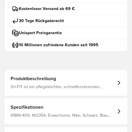
Kostenloser Versand ab 69 €
30 Tage Rückgaberecht
Unisport Preisgarantie
10 Millionen zufriedene Kunden seit 1995
Produktbeschreibung
Dri-FIT ist ein pflegeleichtes, schnelltrocknendes
Leichtmaterial, das Feuchtigkeit vom Körper ableitet und
dich jederzeit trocken, komfortabel und konzentriert hält
Das gleiche Design, das auch von Spielern verwendet
wird Normale Passform Hergestellt aus 100 % Polyester.
Spezifikationen
II1889-409, 462354, Erwachsene, Nike, Schwarz, Blau,
Herren, Fußballtrikots, Heimset, Fantrikots, 2026/27,
Kurzärmlig