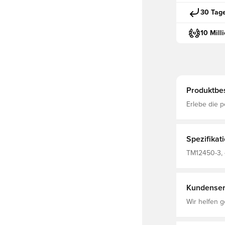
30 Tag
10 Mill
Produktbe
Erlebe die p
diesem Hochl
optimale Atm
bequem, ega
Spezifikat
TM12450-3, 
Fußballtrikot
2025/26
Kundenser
Wir helfen g