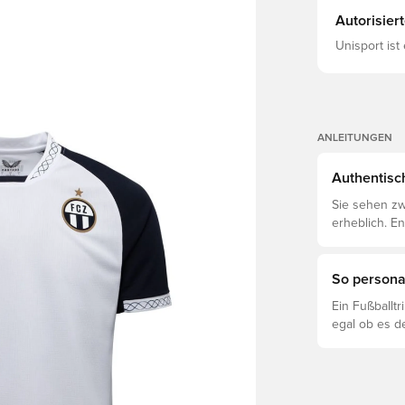
Autorisier
Unisport ist
ANLEITUNGEN
Authentisch
Sie sehen zw
erheblich. E
voneinander 
So personal
Ein Fußballt
egal ob es d
ist. So funkti