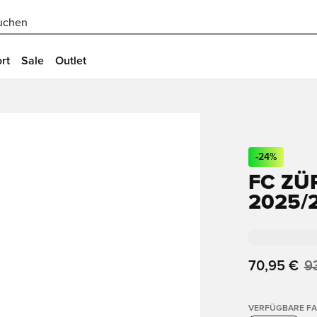
uchen
rt
Sale
Outlet
-
24
%
FC ZÜ
2025/
70,95 €
9
VERFÜGBARE F