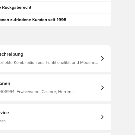
e Rückgaberecht
ionen zufriedene Kunden seit 1995
schreibung
erfekte Kombination aus Funktionalität und Mode mit
eistungs-Fußballshirt Professionell gefertigt für
ungsaktivität Dieses Shirt hält dich kühl und
l ob du den Platz dominierst oder von der Tribüne
aus jubelst. Reguläre Passform Hergestellt aus 100% Polyester
ionen
406994, Erwachsene, Castore, Herren,
s, Heimset, Fantrikots, Kurzärmlig, Weiß, Blau,
vice
ern