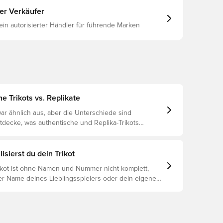
ter Verkäufer
 ein autorisierter Händler für führende Marken
e Trikots vs. Replikate
ar ähnlich aus, aber die Unterschiede sind
ntdecke, was authentische und Replika-Trikots
unterscheidet und welches das Richtige für dich ist.
isierst du dein Trikot
rikot ist ohne Namen und Nummer nicht komplett,
er Name deines Lieblingsspielers oder dein eigener
oniert es: