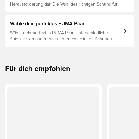
Herausforderung dar. Die Wahl des richtigen Schuhs für
den jeweiligen Untergrund ist daher der Schlüssel zu
optimaler Leistung, Verletzungsprophylaxe und
Langlebigkeit des Schuhs. Lies weiter, um
Wähle dein perfektes PUMA-Paar
herauszufinden, welche Schuhe die beste Wahl für die
Wähle dein perfektes PUMA-Paar. Unterschiedliche
verschiedenen Untergründe sind.
Spielstile verlangen nach unterschiedlichen Schuhen -
und PUMAs Silos sind so gebaut, dass sie passen. Lies
weiter, um herauszufinden, ob der PUMA FUTURE, ULTRA
oder KING perfekt zu deinen Bedürfnissen passt.
Für dich empfohlen