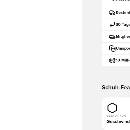
Kostenl
30 Tag
Mitglie
Unispor
10 Mill
Schuh-Fea
GEBAUT FÜR
Geschwindi