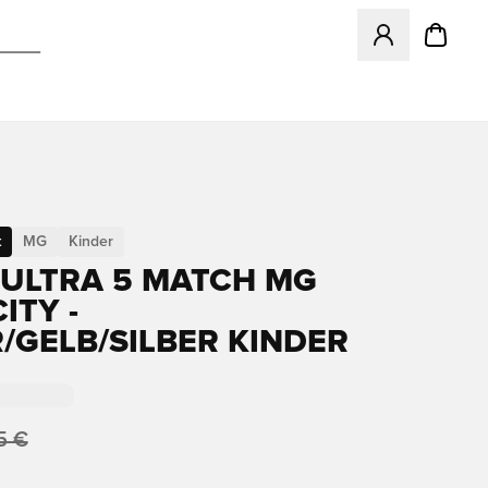
Öffnet ein neues
t
MG
Kinder
ULTRA 5 MATCH MG
ITY -
R/GELB/SILBER KINDER
5 €