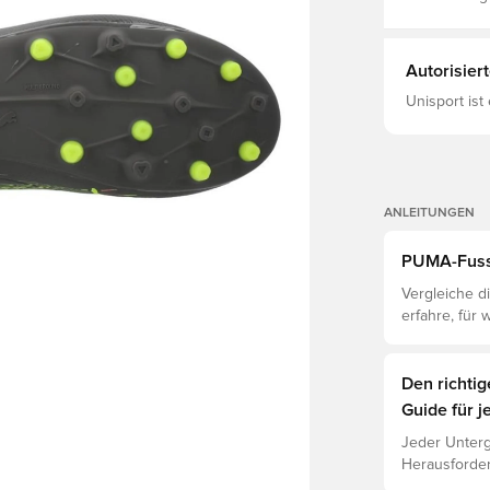
Autorisier
Unisport ist
ANLEITUNGEN
PUMA-Fussb
Vergleiche di
erfahre, für
Den richti
Guide für j
Jeder Unterg
Herausforder
jeweiligen U