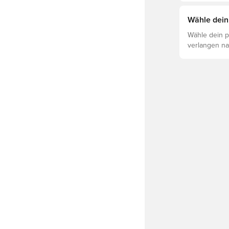
Leistung, Ve
Lies weiter,
Wähle dein
für die vers
Wähle dein p
verlangen na
sind so geba
ob der PUMA
Bedürfnissen