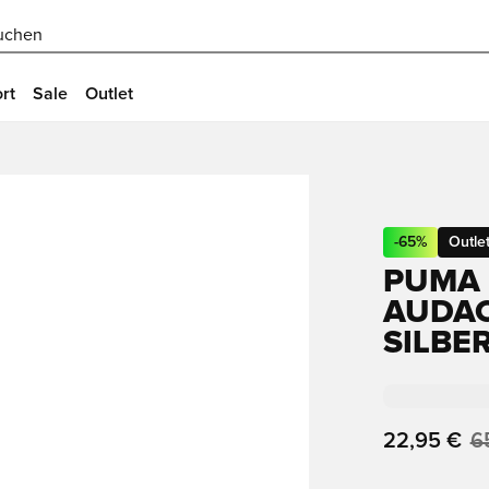
uchen
rt
Sale
Outlet
-
65
%
Outle
PUMA 
AUDAC
SILBE
22,95 €
6