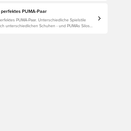
rletzungsprophylaxe und Langlebigkeit des Schuhs.
 um herauszufinden, welche Schuhe die beste Wahl
 perfektes PUMA-Paar
chiedenen Untergründe sind.
erfektes PUMA-Paar. Unterschiedliche Spielstile
ch unterschiedlichen Schuhen - und PUMAs Silos
ut, dass sie passen. Lies weiter, um herauszufinden,
 FUTURE, ULTRA oder KING perfekt zu deinen
 passt.