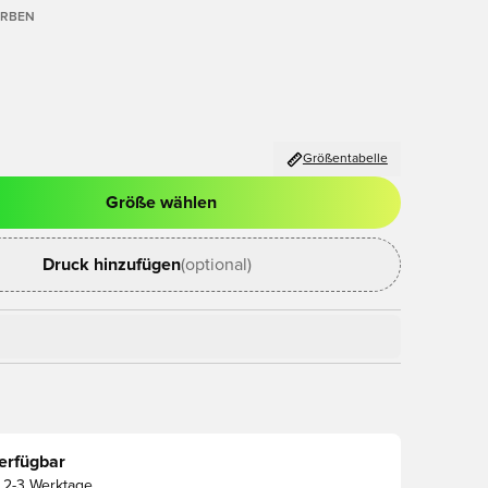
ARBEN
Größentabelle
Größe wählen
ues Fenster zum Anmelden oder Registrieren als Mitglied
Druck hinzufügen
(optional)
erfügbar
2-3 Werktage