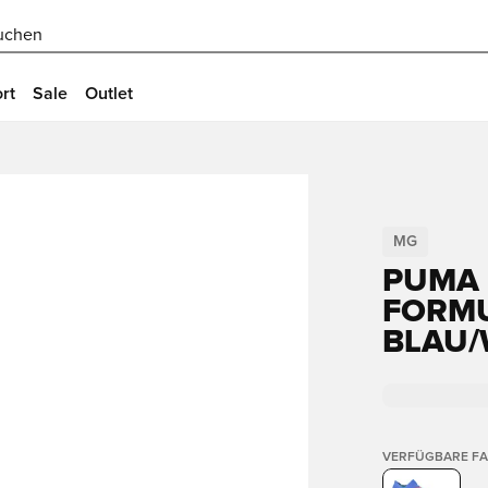
uchen
rt
Sale
Outlet
MG
PUMA 
FORMU
BLAU/
VERFÜGBARE F