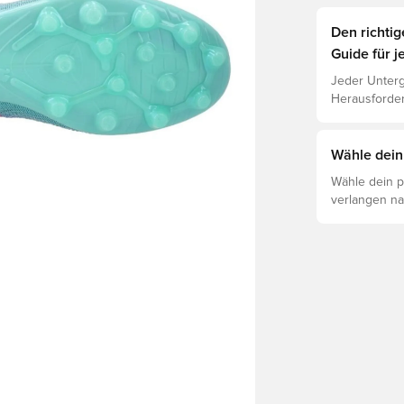
Den richti
Guide für j
Jeder Unterg
Herausforder
jeweiligen U
Leistung, Ve
Lies weiter,
Wähle dein
für die vers
Wähle dein p
verlangen na
sind so geba
ob der PUMA
Bedürfnissen