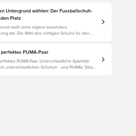
gen Untergrund wählen: Der Fussballschuh-
eden Platz
rund stellt seine eigene besondere
ung dar. Die Wahl des richtigen Schuhs für den
ntergrund ist daher der Schlüssel zu optimaler
rletzungsprophylaxe und Langlebigkeit des Schuhs.
 um herauszufinden, welche Schuhe die beste Wahl
 perfektes PUMA-Paar
chiedenen Untergründe sind.
erfektes PUMA-Paar. Unterschiedliche Spielstile
ch unterschiedlichen Schuhen - und PUMAs Silos
ut, dass sie passen. Lies weiter, um herauszufinden,
 FUTURE, ULTRA oder KING perfekt zu deinen
 passt.