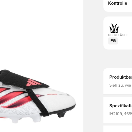
Kontrolle
OBERFLÄCHE
FG
Produktbe
Sieh zu, wie
Fußballschu
betreten. Ins
kühnes Desig
Gelegenheit,
Spezifikat
sorgt für ei
bietet Weich
IH2109, 4689
Bereichen, d
Predator, Sy
Primeknit-Ob
Fußballschuh
einteiliges 