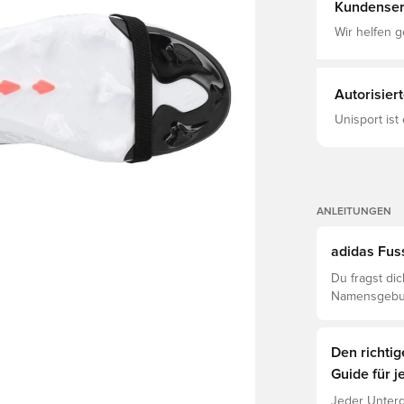
schmiegt un
Kundenser
Bewegung un
leichten Str
Wir helfen g
Grip, der au
Toreschießen
Powerspine i
den Kindern 
Autorisier
adidas wird 
Fußball – eg
Unisport ist
selbstbewuss
passt. Reguläre Passform Schnürsenkel PRIMEKNIT Obermaterial
Synthetisch
STRIKEFRAM
ANLEITUNGEN
adidas Fus
Du fragst di
Namensgebun
verstehe den
Den richti
Guide für j
Jeder Unterg