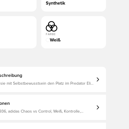
Synthetik
FARBE
Weiß
schreibung
 sie mit Selbstbewusstsein den Platz im Predator Elite
h mit umschlagbarer Zunge für feste Böden
piriert vom Willen, Tore zu erzielen, verbindet er
n mit Innovation und macht jedes Spiel zu einer
 zu glänzen.Das fortschrittliche Nanostrike Pro Mesh
ionen
ne perfekte Kombination aus Passform und Grip und
heit und Leichtigkeit mit integrierten haptischen
36, adidas Chaos vs Control, Weiß, Kontrolle,
ie die Präzision beim Schuss unterstützen.Das
nthetik, Ohne Socke, adidas, Herren, Damen,
ermaterial des Fußballschuhs ist als bequemes,
e, Kinder, Elite, Für Superstars, Naturrasen (FG)
Element konzipiert, das sich nahtlos um den Fuß