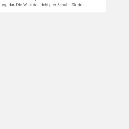
ung dar. Die Wahl des richtigen Schuhs für den
ntergrund ist daher der Schlüssel zu optimaler
rletzungsprophylaxe und Langlebigkeit des Schuhs.
 um herauszufinden, welche Schuhe die beste Wahl
chiedenen Untergründe sind.