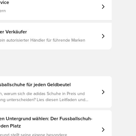
d die natürliche Ausdehnung während der
vice
terstützt.Dank der durchgehenden, aber dennoch
ikeframe Platte unter dem Fuß entsteht ein optimaler
ern
f festem Untergrund für die nötige Agilität beim
 zuständig ist. Für zusätzliche Stabilität unterstützt
m Mittelfußbereich kraftvollere Schüsse und gibt
das Selbstvertrauen, selbstbewusst zu spielen.Bei
ter Verkäufer
jedes Detail so gestaltet, dass Kids Spaß am
al ob beim Training oder am Spieltag. Lass sie
 ein autorisierter Händler für führende Marken
t in Ausrüstung auflaufen, die zu ihrem Ehrgeiz
e Einlegesohle Synthetik-Außensohle Durchgehende
E Platte NANOSTRIKE PRO Mesh Gewicht: 164 g
sballschuhe für jeden Geldbeutel
ch, warum sich die adidas Schuhe in Preis und
g unterscheiden? Lies diesen Leitfaden und
 Unterschied zwischen Elite, Pro, League und Club.
gen Untergrund wählen: Der Fussballschuh-
eden Platz
rund stellt seine eigene besondere