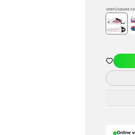
VERFÜGBARE F
Öffnet ein ne
Online v