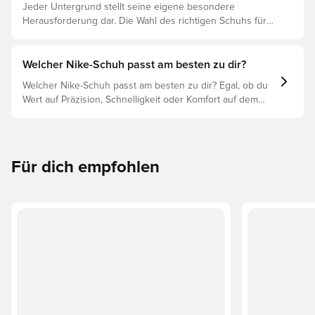
Jeder Untergrund stellt seine eigene besondere
Herausforderung dar. Die Wahl des richtigen Schuhs für
den jeweiligen Untergrund ist daher der Schlüssel zu
optimaler Leistung, Verletzungsprophylaxe und
Langlebigkeit des Schuhs. Lies weiter, um
Welcher Nike-Schuh passt am besten zu dir?
herauszufinden, welche Schuhe die beste Wahl für die
Welcher Nike-Schuh passt am besten zu dir? Egal, ob du
verschiedenen Untergründe sind.
Wert auf Präzision, Schnelligkeit oder Komfort auf dem
Spielfeld legst, es gibt einen Nike-Schuh für dich.
Erforsche den Phantom, Mercurial und Tiempo und ihre
Eigenschaften, um deine perfekte Passform zu finden.
Für dich empfohlen