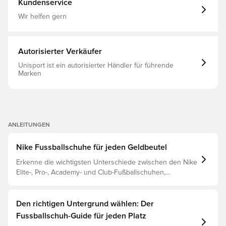
Kundenservice
Ferse für dynamische Traktion, Stabilität und die
Fähigkeit, sich schnell zu bewegen und die Richtung bei
Wir helfen gern
höchster Geschwindigkeit zu ändern Beschichtet mit
Nike All Conditions Control, für optimalen Halt am Ball bei
jedem Wetter Das ist ein AG-Stiefel, der speziell für
Kunstrasenplätze hergestellt wurde.
Autorisierter Verkäufer
Unisport ist ein autorisierter Händler für führende
Marken
ANLEITUNGEN
Nike Fussballschuhe für jeden Geldbeutel
Erkenne die wichtigsten Unterschiede zwischen den Nike
Elite-, Pro-, Academy- und Club-Fußballschuhen,
basierend auf ihren Eigenschaften, dem Spieler und der
Preisklasse.
Den richtigen Untergrund wählen: Der
Fussballschuh-Guide für jeden Platz