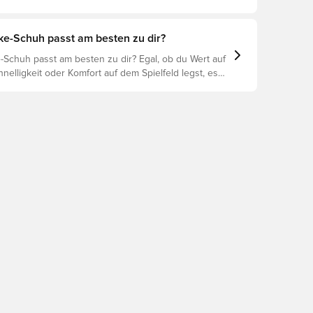
ntergrund ist daher der Schlüssel zu optimaler
rletzungsprophylaxe und Langlebigkeit des Schuhs.
 um herauszufinden, welche Schuhe die beste Wahl
ke-Schuh passt am besten zu dir?
chiedenen Untergründe sind.
-Schuh passt am besten zu dir? Egal, ob du Wert auf
hnelligkeit oder Komfort auf dem Spielfeld legst, es
ike-Schuh für dich. Erforsche den Phantom, Mercurial
nd ihre Eigenschaften, um deine perfekte Passform