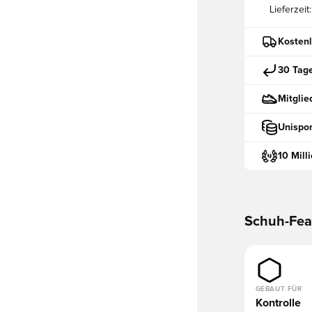
Lieferzeit:
Kostenl
30 Tag
Mitglie
Unispor
10 Mill
Schuh-Fea
GEBAUT FÜR
Kontrolle