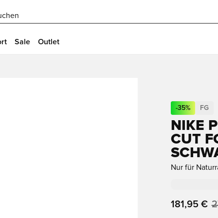
uchen
rt
Sale
Outlet
-
35
%
FG
NIKE 
CUT F
SCHW
Nur für Natur
181,95 €
2