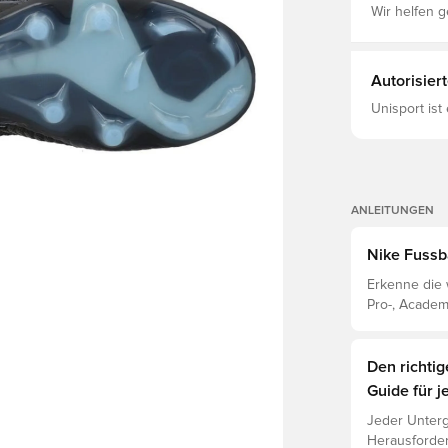
Wir helfen g
Autorisier
Unisport ist
ANLEITUNGEN
Nike Fussb
Erkenne die 
Pro-, Academ
Eigenschafte
Den richti
Guide für j
Jeder Unterg
Herausforder