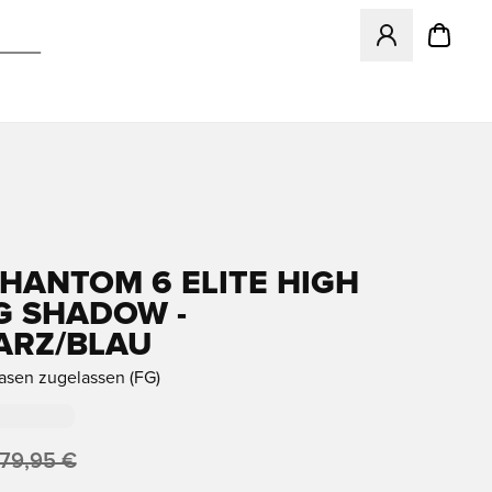
Öffnet ein neues
PHANTOM 6 ELITE HIGH
G SHADOW -
ARZ/BLAU
rasen zugelassen (FG)
79,95 €