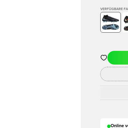
VERFÜGBARE F
Öffnet ein ne
Online v