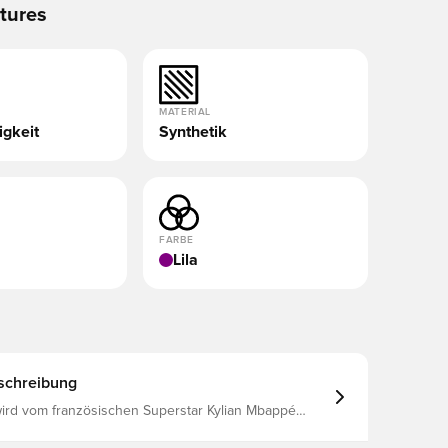
tures
MATERIAL
gkeit
Synthetik
FARBE
Lila
schreibung
wird vom französischen Superstar Kylian Mbappé
Vapor 16 Pro hat eine verbesserte Air-Zoom-Einheit
, die dir hilft, deine Geschwindigkeit zu erhöhen Ein