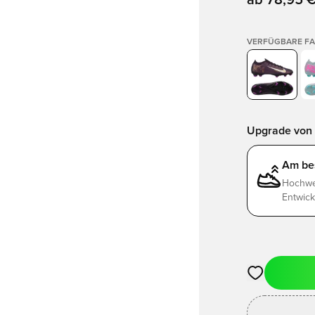
ab
78,95 
VERFÜGBARE F
Upgrade von 
Am be
Hochwer
Entwick
Öffnet ein ne