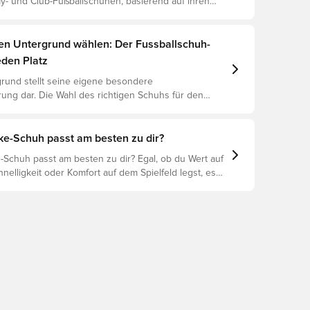
y- und Club-Fußballschuhen, basierend auf ihren
n, dem Spieler und der Preisklasse.
gen Untergrund wählen: Der Fussballschuh-
eden Platz
rund stellt seine eigene besondere
ung dar. Die Wahl des richtigen Schuhs für den
ntergrund ist daher der Schlüssel zu optimaler
rletzungsprophylaxe und Langlebigkeit des Schuhs.
 um herauszufinden, welche Schuhe die beste Wahl
ke-Schuh passt am besten zu dir?
chiedenen Untergründe sind.
-Schuh passt am besten zu dir? Egal, ob du Wert auf
hnelligkeit oder Komfort auf dem Spielfeld legst, es
ike-Schuh für dich. Erforsche den Phantom, Mercurial
nd ihre Eigenschaften, um deine perfekte Passform