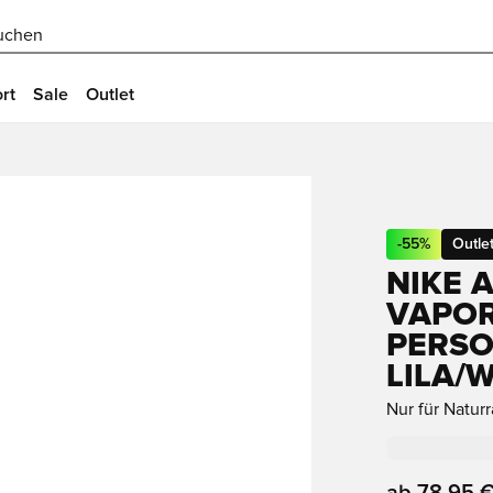
uchen
rt
Sale
Outlet
-
55
%
Outle
NIKE 
VAPOR
PERSO
LILA/W
Nur für Natur