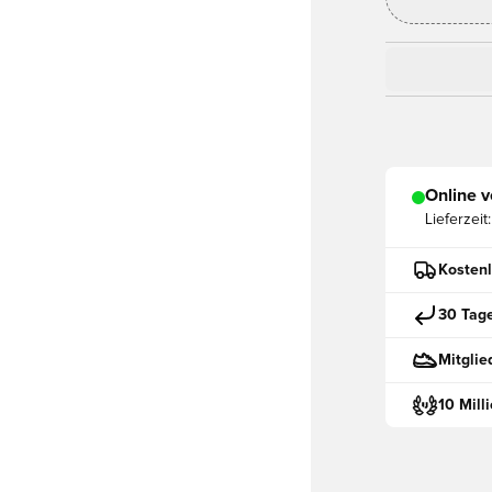
Online v
Lieferzeit:
Kostenl
30 Tag
Mitglie
10 Mill