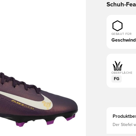
Schuh-Fea
GEBAUT FÜR
Geschwindi
OBERFLÄCHE
FG
Produktbe
Der Stiefel 
benutzt Der 
an der Ferse