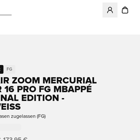
Öffnet ein neues
t
FG
AIR ZOOM MERCURIAL
 16 PRO FG MBAPPÉ
NAL EDITION -
EISS
rasen zugelassen (FG)