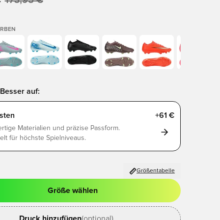
€
173,95 €
ARBEN
Besser auf:
sten
+61 €
tige Materialien und präzise Passform.
elt für höchste Spielniveaus.
Größentabelle
Größe wählen
ues Fenster zum Anmelden oder Registrieren als Mitglied
Druck hinzufügen
(optional)