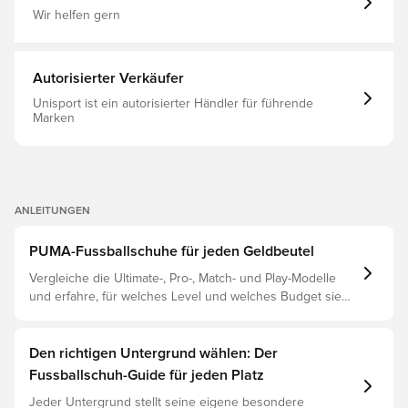
erforderlich ist. Das Obermaterial besteht zu mindestens
Wir helfen gern
30% aus recycelten Materialien — ein Schritt in eine
bessere Zukunft. FG+AG-Stollen sowohl für Spielfelder
mit Naturrasen als auch für Kunstrasen.
Autorisierter Verkäufer
Unisport ist ein autorisierter Händler für führende
Marken
ANLEITUNGEN
PUMA-Fussballschuhe für jeden Geldbeutel
Vergleiche die Ultimate-, Pro-, Match- und Play-Modelle
und erfahre, für welches Level und welches Budget sie
geeignet sind.
Den richtigen Untergrund wählen: Der
Fussballschuh-Guide für jeden Platz
Jeder Untergrund stellt seine eigene besondere