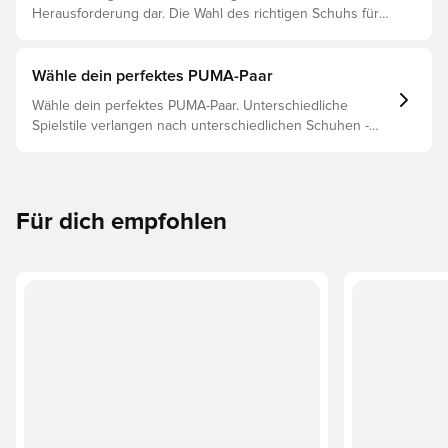
Herausforderung dar. Die Wahl des richtigen Schuhs für
den jeweiligen Untergrund ist daher der Schlüssel zu
optimaler Leistung, Verletzungsprophylaxe und
Langlebigkeit des Schuhs. Lies weiter, um
Wähle dein perfektes PUMA-Paar
herauszufinden, welche Schuhe die beste Wahl für die
Wähle dein perfektes PUMA-Paar. Unterschiedliche
verschiedenen Untergründe sind.
Spielstile verlangen nach unterschiedlichen Schuhen -
und PUMAs Silos sind so gebaut, dass sie passen. Lies
weiter, um herauszufinden, ob der PUMA FUTURE, ULTRA
oder KING perfekt zu deinen Bedürfnissen passt.
Für dich empfohlen