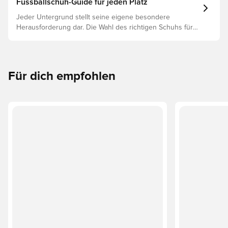
Fussballschuh-Guide für jeden Platz
Jeder Untergrund stellt seine eigene besondere
Herausforderung dar. Die Wahl des richtigen Schuhs für
den jeweiligen Untergrund ist daher der Schlüssel zu
optimaler Leistung, Verletzungsprophylaxe und
Langlebigkeit des Schuhs. Lies weiter, um
herauszufinden, welche Schuhe die beste Wahl für die
Für dich empfohlen
verschiedenen Untergründe sind.