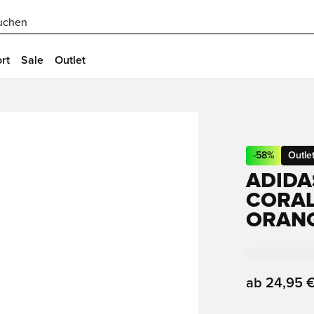
uchen
rt
Sale
Outlet
-
58
%
Outle
ADIDA
CORAL
ORANG
ab
24,95 