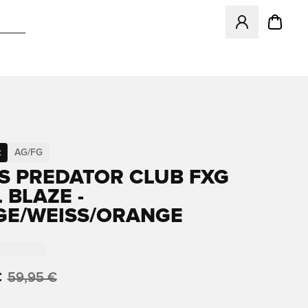
Öffnet ein neues
t
AG/FG
S PREDATOR CLUB FXG
 BLAZE -
E/WEISS/ORANGE
€
59,95 €