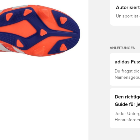
Autorisier
Unisport ist
ANLEITUNGEN
adidas Fus
Du fragst di
Namensgebun
verstehe den
Den richti
Guide für j
Jeder Unterg
Herausforder
jeweiligen U
Leistung, Ve
Lies weiter,