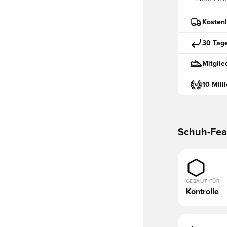
Kostenl
30 Tag
Mitglie
10 Mill
Schuh-Fea
GEBAUT FÜR
Kontrolle