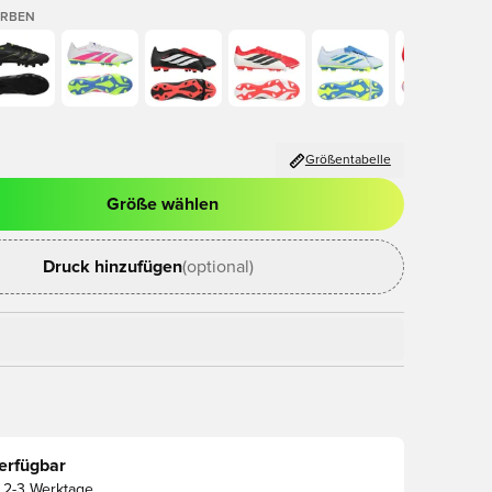
ARBEN
Größentabelle
Größe wählen
ues Fenster zum Anmelden oder Registrieren als Mitglied
Druck hinzufügen
(optional)
erfügbar
2-3 Werktage