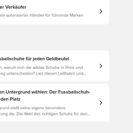
ter Verkäufer
 ein autorisierter Händler für führende Marken
sballschuhe für jeden Geldbeutel
ch, warum sich die adidas Schuhe in Preis und
g unterscheiden? Lies diesen Leitfaden und
 Unterschied zwischen Elite, Pro, League und Club.
gen Untergrund wählen: Der Fussballschuh-
eden Platz
rund stellt seine eigene besondere
ung dar. Die Wahl des richtigen Schuhs für den
ntergrund ist daher der Schlüssel zu optimaler
rletzungsprophylaxe und Langlebigkeit des Schuhs.
 um herauszufinden, welche Schuhe die beste Wahl