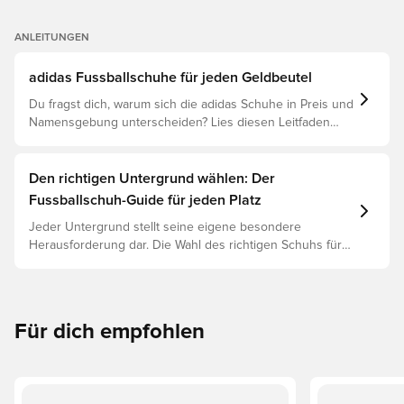
ANLEITUNGEN
adidas Fussballschuhe für jeden Geldbeutel
Du fragst dich, warum sich die adidas Schuhe in Preis und
Namensgebung unterscheiden? Lies diesen Leitfaden
und verstehe den Unterschied zwischen Elite, Pro,
League und Club.
Den richtigen Untergrund wählen: Der
Fussballschuh-Guide für jeden Platz
Jeder Untergrund stellt seine eigene besondere
Herausforderung dar. Die Wahl des richtigen Schuhs für
den jeweiligen Untergrund ist daher der Schlüssel zu
optimaler Leistung, Verletzungsprophylaxe und
Langlebigkeit des Schuhs. Lies weiter, um
herauszufinden, welche Schuhe die beste Wahl für die
Für dich empfohlen
verschiedenen Untergründe sind.