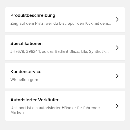
Produktbeschreibung
Zeig auf dem Platz, wer du bist. Spür den Kick mit dem
adidas F50 Fußballschuh für ultimativen Speed. Das
leichte Fibertouch-Obermaterial dieser Pro-
Fußballschuhe hat eine Sprintweb 3D-Textur, die den Ball
eng am Fuß hält, und eine Kompressionspassform-
Spezifikationen
Tunnel-Zunge für sicheren Halt. Darunter unterstützt
eine vielseitige Außensohle das schnelle Spiel auf
JH7678, 396244, adidas Radiant Blaze, Lila, Synthetik,
verschiedenen Arten von Kunstrasen. Reguläre Passform
Erwachsene, Geschwindigkeit, F50, Ohne Socke, adidas,
Schnürsenkel Fibertouch-Obermaterial mit Sprintweb 3D-
Herren, Damen, Fußballschuhe, Pro, Besser, Multi
Textur Synthetikfutter Außensohle für Kunstrasen
Ground (MG)
neuerer Generation
Kundenservice
Wir helfen gern
Autorisierter Verkäufer
Unisport ist ein autorisierter Händler für führende
Marken