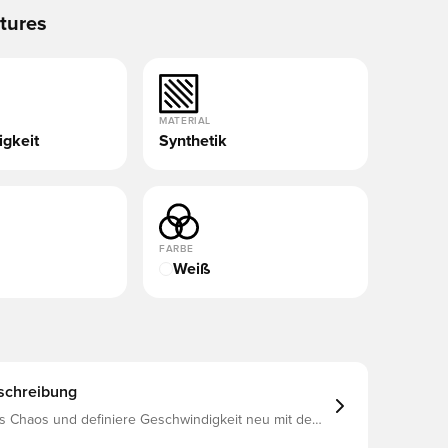
tures
MATERIAL
gkeit
Synthetik
FARBE
Weiß
schreibung
as Chaos und definiere Geschwindigkeit neu mit dem
t Elite Fußballschuh für feste Böden. Das von der