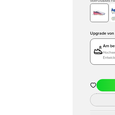
VERFÜGBARE F
Upgrade von 
Am be
Hochwer
Entwick
Öffnet ein ne