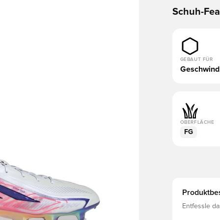
Schuh-Fea
GEBAUT FÜR
Geschwindi
OBERFLÄCHE
FG
Produktbe
Entfessle d
F50 Hyperfas