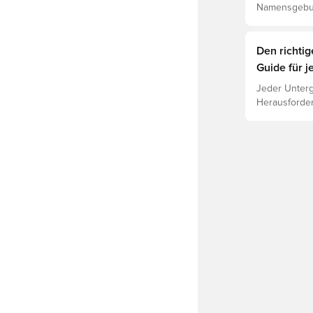
Namensgebun
verstehe den
Den richti
Guide für j
Jeder Unterg
Herausforder
jeweiligen U
Leistung, Ve
Lies weiter,
für die vers