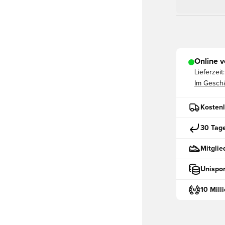
Online v
Lieferzeit:
Im Geschä
Kostenl
30 Tag
Mitglie
Unispor
10 Mill