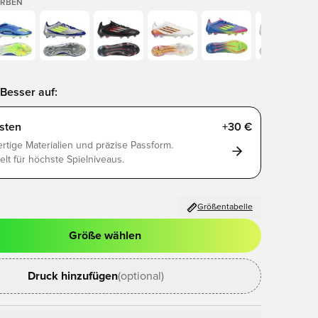
ARBEN
Besser auf:
sten
+30 €
tige Materialien und präzise Passform.
elt für höchste Spielniveaus.
Größentabelle
Größe wählen
ues Fenster zum Anmelden oder Registrieren als Mitglied
Druck hinzufügen
(optional)