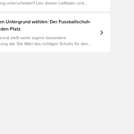
g unterscheiden? Lies diesen Leitfaden und
 Unterschied zwischen Elite, Pro, League und Club.
gen Untergrund wählen: Der Fussballschuh-
eden Platz
rund stellt seine eigene besondere
ung dar. Die Wahl des richtigen Schuhs für den
ntergrund ist daher der Schlüssel zu optimaler
rletzungsprophylaxe und Langlebigkeit des Schuhs.
 um herauszufinden, welche Schuhe die beste Wahl
chiedenen Untergründe sind.