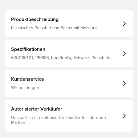
Produktbeschreibung
Klassisches Poloshirt von Select mit Moisture
Management System, welches dich trocken und
beuquem hält Schnelltrocknend und haltbar Normale
Passform Aus 100 % Polyester
Spezifikationen
6200801111, 199683, Kurzärmlig, Schwarz, Poloshirts,
Herren, Erwachsene, Select
Kundenservice
Wir helfen gern
Autorisierter Verkäufer
Unisport ist ein autorisierter Händler für führende
Marken