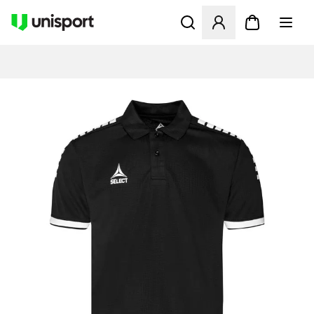
Öffnet ein neues Fenster zu