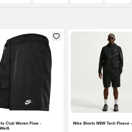
eren als Mitglied
n neues Fenster zum Anmelden oder Registrieren als Mitglied
Öffnet ein neues Fenster zum
rts Club Woven Flow -
Nike Shorts NSW Tech Fleece 
/Weiß