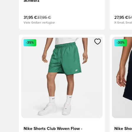
Schwarz
31,95 €
37,95 €
27,95 €
5
Viele Größen verfügbar
X-Small, Sma
Öffnet ein neues Fenster zum Anmelden oder Registri
Öffnet ei
-35%
-30%
Nike Shorts Club Woven Flow -
Nike Sho