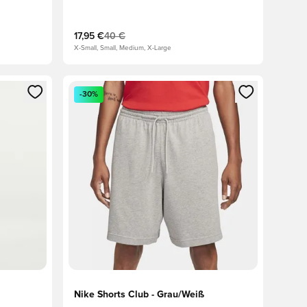
17,95 €
40 €
X-Small, Small, Medium, X-Large
 Anmelden oder Registrieren als Mitglied
Öffnet ein neues Fenster zum Anmelden oder Regis
-30%
Nike Shorts Club - Grau/Weiß