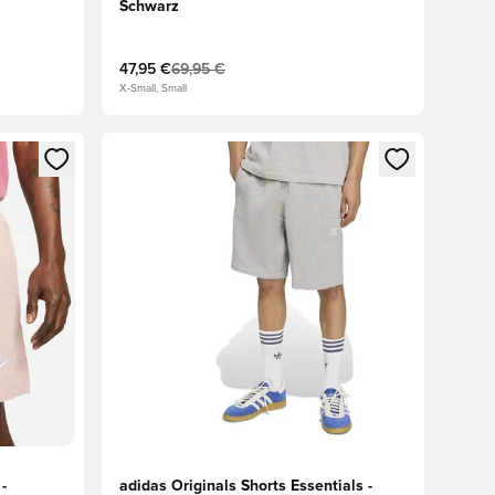
Schwarz
47,95 €
69,95 €
X-Small, Small
 Anmelden oder Registrieren als Mitglied
Öffnet ein neues Fenster zum Anmelden oder Regis
-
adidas Originals Shorts Essentials -