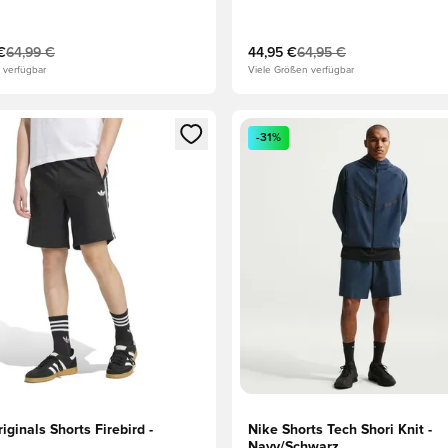
€
64,99 €
44,95 €
64,95 €
 verfügbar
Viele Größen verfügbar
eren als Mitglied
n neues Fenster zum Anmelden oder Registrieren als Mitglied
Öffnet ein neues Fenster zum
-31%
iginals Shorts Firebird -
Nike Shorts Tech Shori Knit -
Navy/Schwarz