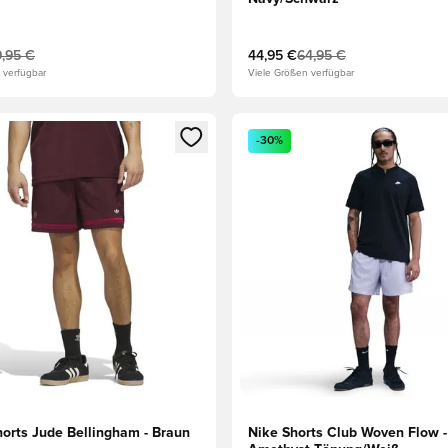
,95 €
44,95 €
64,95 €
 verfügbar
Viele Größen verfügbar
eren als Mitglied
n neues Fenster zum Anmelden oder Registrieren als Mitglied
Öffnet ein neues Fenster zum
-30%
horts Jude Bellingham - Braun
Nike Shorts Club Woven Flow -