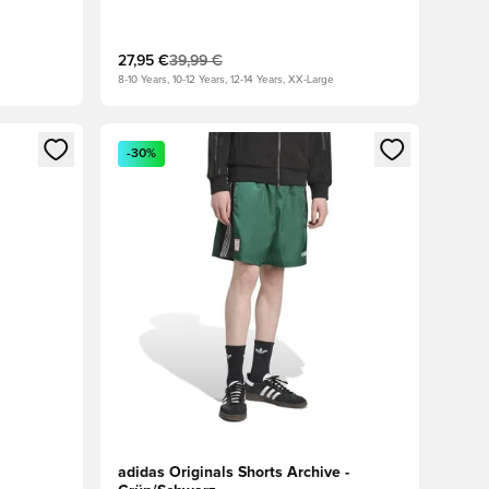
27,95 €
39,99 €
8-10 Years, 10-12 Years, 12-14 Years, XX-Large
 Anmelden oder Registrieren als Mitglied
Öffnet ein neues Fenster zum Anmelden oder Regis
-30%
adidas Originals Shorts Archive -