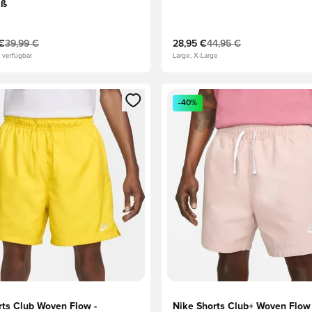
iß
 €
39,99 €
28,95 €
44,95 €
 verfügbar
Large, X-Large
eren als Mitglied
n neues Fenster zum Anmelden oder Registrieren als Mitglied
Öffnet ein neues Fenster zum
-40%
rts Club Woven Flow -
Nike Shorts Club+ Woven Flow 