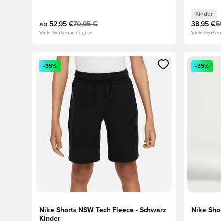
Kinder
ab
52,95 €
70,95 €
38,95 €
5
Viele Größen verfügbar
Viele Größen
Öffnet ein neues Fenster zum Anmelden oder Registri
Öffnet ei
-35%
-35%
Nike Shorts NSW Tech Fleece - Schwarz
Nike Shor
Kinder