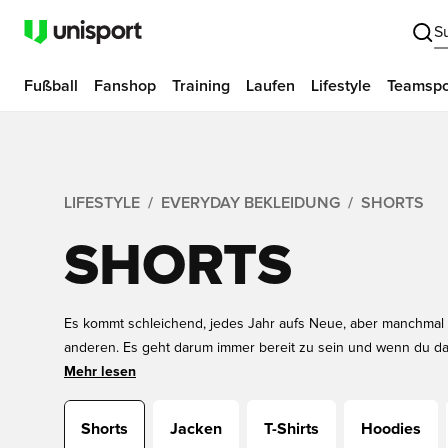
S
Fußball
Fanshop
Training
Laufen
Lifestyle
Teamspo
LIFESTYLE
EVERYDAY BEKLEIDUNG
SHORTS
SHORTS
Es kommt schleichend, jedes Jahr aufs Neue, aber manchmal b
anderen. Es geht darum immer bereit zu sein und wenn du das
dabei deine neuen günstigen Shorts auf Unisportstore.de zu f
Mehr lesen
finde heraus welche Shorts du brauchst und ob du sie auf U
Shorts
Jacken
T-Shirts
Hoodies