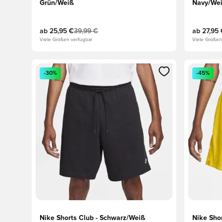
Grün/Weiß
Navy/We
ab
25,95 €
39,99 €
ab
27,95
Viele Größen verfügbar
Viele Größen
Öffnet ein neues Fenster zum Anmelden oder Registri
Öffnet ei
-30%
-45%
Nike Shorts Club - Schwarz/Weiß
Nike Sho