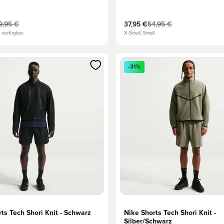
9,95 €
37,95 €
54,95 €
 verfügbar
X-Small, Small
eren als Mitglied
n neues Fenster zum Anmelden oder Registrieren als Mitglied
Öffnet ein neues Fenster zum
-31%
ts Tech Shori Knit - Schwarz
Nike Shorts Tech Shori Knit -
Silber/Schwarz