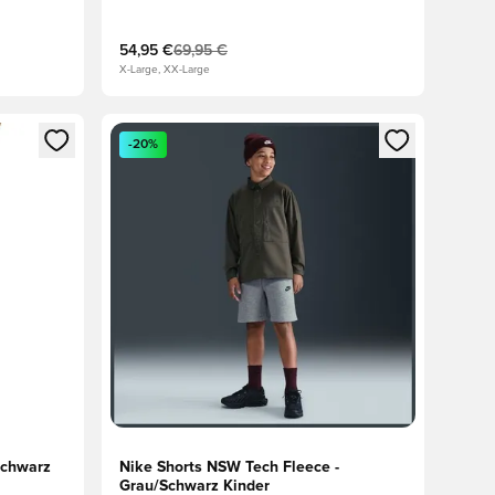
54,95 €
69,95 €
X-Large, XX-Large
 Anmelden oder Registrieren als Mitglied
Öffnet ein neues Fenster zum Anmelden oder Regis
-20%
Schwarz
Nike Shorts NSW Tech Fleece -
Grau/Schwarz Kinder