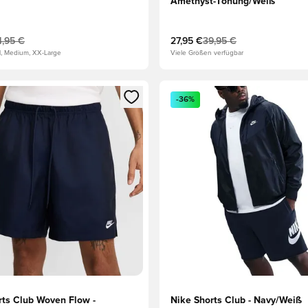
Amethyst-Tönung/Weiß
4,95 €
27,95 €
39,95 €
ll, Medium, XX-Large
Viele Größen verfügbar
eren als Mitglied
n neues Fenster zum Anmelden oder Registrieren als Mitglied
Öffnet ein neues Fenster zum
-36%
rts Club Woven Flow -
Nike Shorts Club - Navy/Weiß