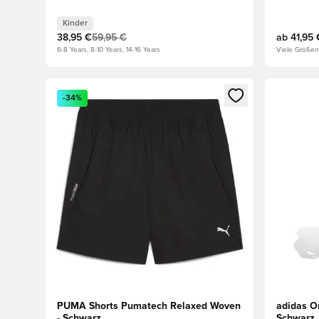
Kinder
38,95 €
59,95 €
ab
41,95 
6-8 Years, 8-10 Years, 14-16 Years
Viele Größen
Öffnet ein neues Fenster zum Anmelden oder Registri
Öffnet ei
-34%
PUMA Shorts Pumatech Relaxed Woven
adidas Or
- Schwarz
Schwarz