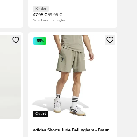
Kinder
47,95 €
59,95 €
Viele Größen verfügbar
 Anmelden oder Registrieren als Mitglied
Öffnet ein neues Fenster zum Anmelden oder Regis
-55%
Outlet
adidas Shorts Jude Bellingham - Braun