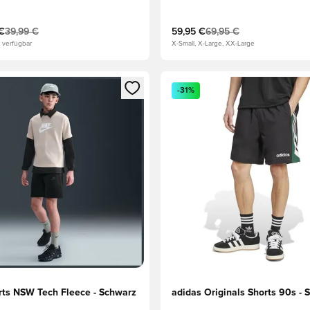
 €
39,99 €
59,95 €
69,95 €
 verfügbar
X-Small, X-Large, XX-Large
eren als Mitglied
n neues Fenster zum Anmelden oder Registrieren als Mitglied
Öffnet ein neues Fenster zum
-31%
rts NSW Tech Fleece - Schwarz
adidas Originals Shorts 90s - 