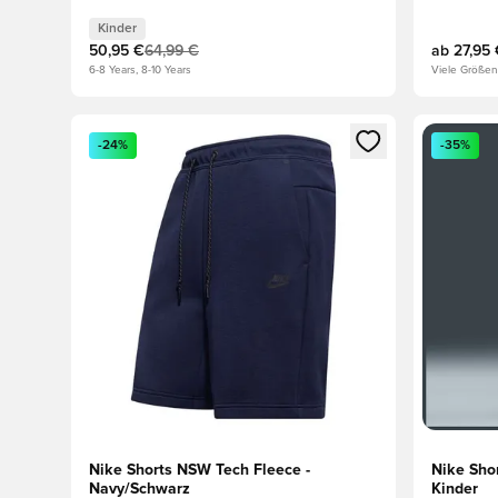
Kinder
50,95 €
64,99 €
ab
27,95
6-8 Years, 8-10 Years
Viele Größen
Öffnet ein neues Fenster zum Anmelden oder Registri
Öffnet ei
-24%
-35%
Nike Shorts NSW Tech Fleece -
Nike Sho
Navy/Schwarz
Kinder