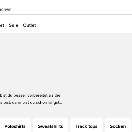
uchen
rt
Sale
Outlet
ist du besser vorbereitet als die
 bist, dann bist du schon längst
inden. Mach es dir einfach und
nisportstore.de bekommen kannst.
Poloshirts
Sweatshirts
Track tops
Socken