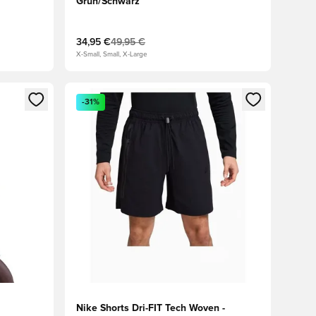
Grün/Schwarz
34,95 €
49,95 €
X-Small, Small, X-Large
 Anmelden oder Registrieren als Mitglied
Öffnet ein neues Fenster zum Anmelden oder Regis
-31%
Nike Shorts Dri-FIT Tech Woven -