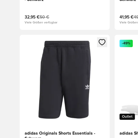
32,95 €
50 €
41,95 €
49
Viele Größen verfügbar
Viele Größen
Öffnet ein neues Fenster zum Anmelden oder Registri
Öffnet ei
-49%
Outlet
adidas Originals Shorts Essentials -
adidas S