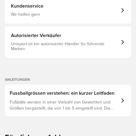
Kundenservice
Wir helfen gern
Autorisierter Verkäufer
Unisport ist ein autorisierter Händler für führende
Marken
ANLEITUNGEN
Fussballgrössen verstehen: ein kurzer Leitfaden
Fußbälle werden in einer Vielzahl von Gewichten und
Größen hergestellt, die von 1 bis 5 eingeteilt sind. Die
richtige Wahl hängt von Faktoren wie Alter, Fähigkeiten
und dem Verwendungszweck ab, einschließlich der
Ligaregeln und Trainingsmethoden.