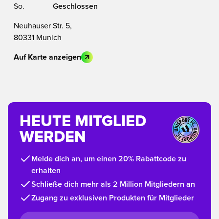
So.
Geschlossen
Neuhauser Str. 5,
80331 Munich
Auf Karte anzeigen
HEUTE MITGLIED
WERDEN
Melde dich an, um einen 20% Rabattcode zu
erhalten
Schließe dich mehr als 2 Million Mitgliedern an
Zugang zu exklusiven Produkten für Mitglieder