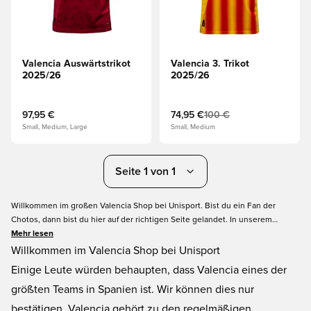
Valencia Auswärtstrikot
Valencia 3. Trikot
2025/26
2025/26
97,95 €
74,95 €
100 €
Small, Medium, Large
Small, Medium
Seite 1 von 1
Willkommen im großen Valencia Shop bei Unisport. Bist du ein Fan der
Chotos, dann bist du hier auf der richtigen Seite gelandet. In unserem
Valencia Shop findest du alles, wovon ein Valencia Fan träumt. Wir haben das
Mehr lesen
neue Valencia Trikot, Valencia Trainingsbekleidung und Valencia Fanartikel.
Willkommen im Valencia Shop bei Unisport
Bereite dich auf das nächste Spiel vor und bestelle aus unserem Valencia
Einige Leute würden behaupten, dass Valencia eines der
Shop bei Unisport.
größten Teams in Spanien ist. Wir können dies nur
bestätigen. Valencia gehört zu den regelmäßigen