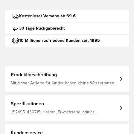
Kostenloser Versand ab 69 €
30 Tage Rückgaberecht
10 Millionen zufriedene Kunden seit 1995
Produktbeschreibung
Mit dieser Adilette für Kinder haben kleine Wasserratten
100 % adidas Style an den Füßen. Sie ist perfekt für vor
und nach dem Schwimmen und kommt mit einem
einteiligen, vorgeformten Riemen mit den 3-Streifen.
Außerdem bietet das weiche und schnell trocknende
Spezifikationen
Fußbett bequemen Tragekomfort. Regulär geschnitten
Slip-On-Design Einteiliger, vorgeformter EVA-Riemen
JS2495, 430715, Herren, Erwachsene, adidas,
Weiches Cloudfoam Fußbett Leichtes Design
Badelatschen
Kundenservice