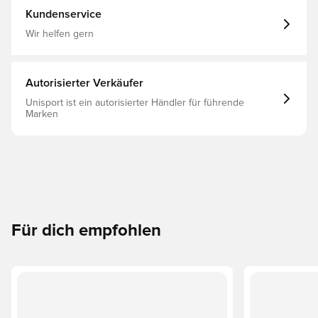
sind dein Partner für lässigen Komfort. Regulär
Kundenservice
geschnitten Slip-On Obermaterial: Sonstiges Material
Futter Und Decksohle: Textil / Sonstiges Material
Wir helfen gern
Laufsohle: Sonstiges Material Synthetik-Außensohle
Autorisierter Verkäufer
Unisport ist ein autorisierter Händler für führende
Marken
Für dich empfohlen