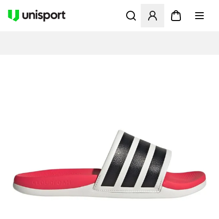
Öffnet ein neues Fenster zu