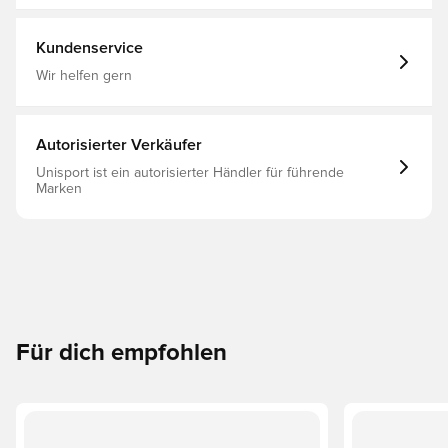
gewährleistet eine atmungsaktive, eng anliegende
Passform.Schnelles TragegefühlDer vom Tempo
inspirierte Look wurde nach der Trainingsbekleidung
Kundenservice
professioneller Spieler
modelliert.ProduktinformationenStandardpassform für ein
Wir helfen gern
relaxtes, unkompliziertes Tragegefühl100 %
PolyesterMaschinenwäscheImportiert"
Autorisierter Verkäufer
Unisport ist ein autorisierter Händler für führende
Marken
Für dich empfohlen