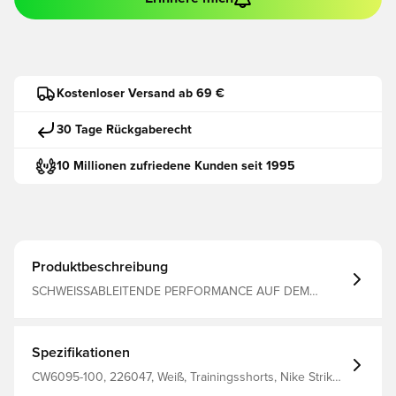
Kostenloser Versand ab 69 €
30 Tage Rückgaberecht
10 Millionen zufriedene Kunden seit 1995
Produktbeschreibung
SCHWEISSABLEITENDE PERFORMANCE AUF DEM
SPIELFELD.Die Nike Dri-FIT Strike Shorts sorgen mit
schweißableitendem Material und einem atmungsaktiven
Bund für trockenen Tragekomfort im Spiel.Trockener
TragekomfortDie Nike Dri-FIT-Technologie leitet Schweiß
Spezifikationen
von der Haut ab, wodurch er schnell verdunstet, und
ermöglicht so trockenen Tragekomfort.Kühler
CW6095-100, 226047, Weiß, Trainingsshorts, Nike Strike,
TragekomfortDer elastische Bund mit Mesh-Futter
Damen, Erwachsene, Kurz, Nike