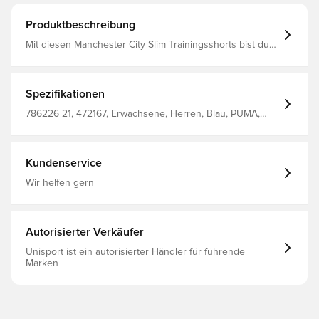
Produktbeschreibung
Mit diesen Manchester City Slim Trainingsshorts bist du
bereit, alles zu geben. Die schmale Passform sorgt für
maximale Beweglichkeit, während die dryCELL
Technologie Feuchtigkeit von deiner Haut ableitet, damit
du auch bei intensiven Trainingseinheiten trocken
Spezifikationen
bleibst. Entworfen für: Fußball Passform: Slim Länge:
Endet oberhalb des Knies Elastischer Bund mit
786226 21, 472167, Erwachsene, Herren, Blau, PUMA,
innenliegendem Tunnelzug Hauptmaterial: Doubleface-
Trainingsshorts
Jacquard Technisches dryCELL Gewebe leitet
Feuchtigkeit ab und hält dich trocken Bundhöhe: Mittel
PUMA und Manchester City Signature Branding-Details
Kundenservice
Wir helfen gern
Autorisierter Verkäufer
Unisport ist ein autorisierter Händler für führende
Marken