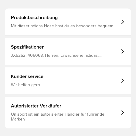
Produktbeschreibung
Mit dieser adidas Hose hast du es besonders bequem.
Der weite Beinausschnitt und das weiche, innen
angeraute Material sorgen für einen lässigen Look und
ein angenehmes Tragegefühl – perfekt zum Relaxen
oder für Besorgungen. Kombiniert mit deinen
Spezifikationen
Lieblingssneakern und einem Oversize-Shirt wird dein
Outfit perfekt. Locker geschnitten Elastischer Bund
JX5252, 406068, Herren, Erwachsene, adidas,
Hauptmaterial: 80% Baumwolle / 20% Polyester(100%
Trainingshosen
Recycelt)
Kundenservice
Wir helfen gern
Autorisierter Verkäufer
Unisport ist ein autorisierter Händler für führende
Marken