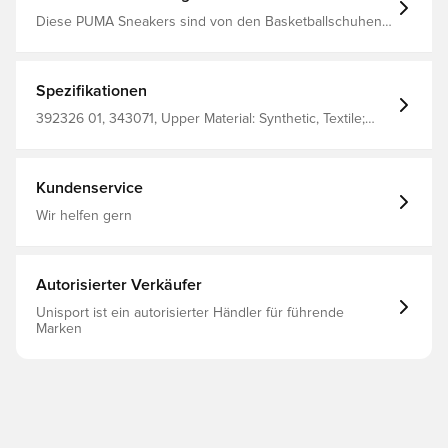
Diese PUMA Sneakers sind von den Basketballschuhen
der 80er-Jahre inspiriert und bringen Komfort und Style
auf ein neues Level. Ob High-Top, Mid- oder Low-Cut –
diese PUMA Klassiker gehören einfach in deine
Sneakers-Sammlung. Mittelhoher Schaft Regular Fit
Spezifikationen
Absatzart: Flach Verschluss: Schnürsenkel PUMA
Branding-Details Obermaterial: Synthetik; Futter: Textil;
392326 01, 343071, Upper Material: Synthetic, Textile;
Zwischensohle: Gummi; Laufsohle: Gummi
Lining: Textile; Insole: Not Specified; Outsole: Rubber,
Herren, Erwachsene, PUMA, Sneaker, Weiß
Kundenservice
Wir helfen gern
Autorisierter Verkäufer
Unisport ist ein autorisierter Händler für führende
Marken